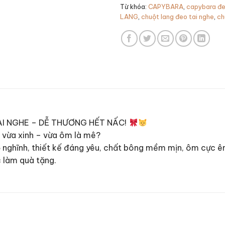
Từ khóa:
CAPYBARA
,
capybara đe
LANG
,
chuột lang đeo tai nghe
,
ch
I NGHE – DỄ THƯƠNG HẾT NẤC!
 vừa xinh – vừa ôm là mê?
gộ nghĩnh, thiết kế đáng yêu, chất bông mềm mịn, ôm cực
c làm quà tặng.