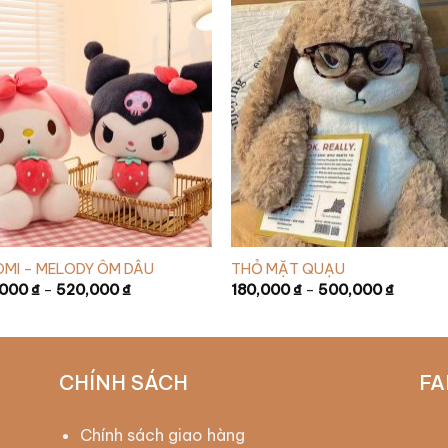
MI – MELODY ÔM DÂU
THỎ MẶT QUẠU
,000
₫
–
520,000
₫
180,000
₫
–
500,000
₫
CHÍNH SÁCH
FA
Chính sách giao hàng