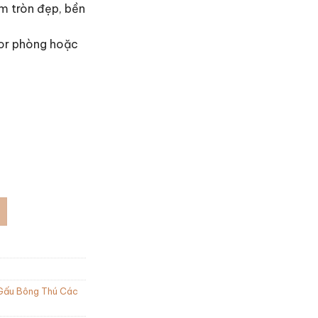
m tròn đẹp, bền
cor phòng hoặc
số lượng
Gấu Bông Thú Các