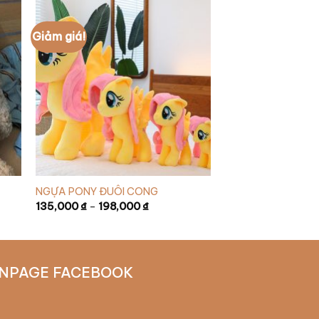
Giảm giá!
NGỰA PONY ĐUÔI CONG
135,000
₫
–
198,000
₫
NPAGE FACEBOOK