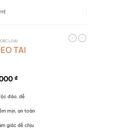
 HỆ
CÁC LOẠI
EO TAI
,000
₫
độc đáo, dễ
ềm mịn, an toàn
ảm giác dễ chịu