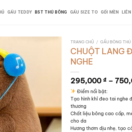
HỦ
GẤU TEDDY
BST THÚ BÔNG
GẤU SIZE TO
GỐI MỀN
LIÊN
TRANG CHỦ
/
GẤU BÔNG THÚ 
CHUỘT LANG Đ
NGHE
295,000
₫
–
750
Điểm nổi bật:
Tạo hình khỉ đeo tai nghe 
thương
Chất liệu bông cao cấp, m
cho da
Hương thơm dịu nhẹ, tạo c