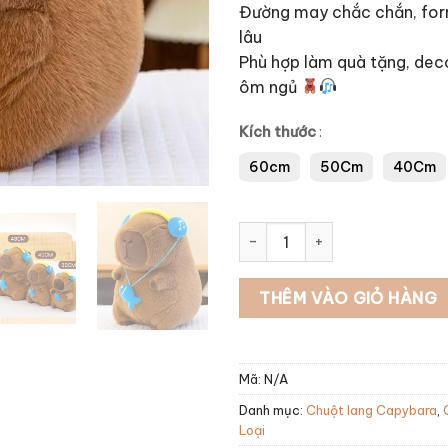
Đường may chắc chắn, for
lâu
Phù hợp làm quà tặng, de
ôm ngủ
Kích thước
:
60cm
50Cm
40Cm
CHUỘT LANG ĐEO TAI NGHE 
THÊM VÀO GIỎ HÀNG
Mã:
N/A
Danh mục:
Chuột lang Capybara
,
Loại