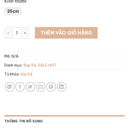
Kích thước
:
35cm
BÚP BÊ CÔ GÁI số lượng
THÊM VÀO GIỎ HÀNG
Mã:
N/A
Danh mục:
Búp Bê
,
SALE HOT
Từ khóa:
búp bê
THÔNG TIN BỔ SUNG