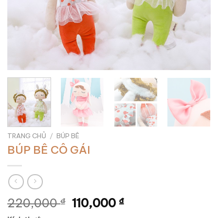
TRANG CHỦ
/
BÚP BÊ
BÚP BÊ CÔ GÁI
220,000
₫
110,000
₫