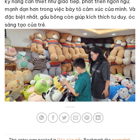
kỹ năng cần thiết như giao tiếp, phát triển ngôn ngữ,
mạnh dạn hơn trong việc bày tỏ cảm xúc của mình. Và
đặc biệt nhất, gấu bông còn giúp kích thích tư duy, óc
sáng tạo của trẻ.
This entry was posted in
Góc của gấu
. Bookmark the
permalink
.