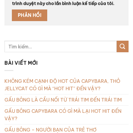
trình duyệt này cho lần bình luận kế tiếp của tôi.
BÀI VIẾT MỚI
KHÔNG KÉM CẠNH ĐỘ HOT CỦA CAPYBARA, THỎ
JELLYCAT CÓ GÌ MÀ “HOT HIT” ĐẾN VẬY?
GẤU BÔNG LÀ CẦU NỐI TỪ TRÁI TIM ĐẾN TRÁI TIM
GẤU BÔNG CAPYBARA CÓ GÌ MÀ LẠI HOT HIT ĐẾN
VẬY?
GẤU BÔNG – NGƯỜI BẠN CỦA TRẺ THƠ