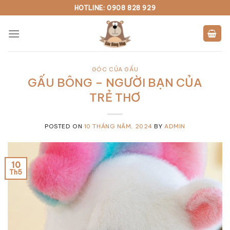
Skip
HOTLINE: 0908 828 929
to
content
GÓC CỦA GẤU
GẤU BÔNG – NGƯỜI BẠN CỦA
TRẺ THƠ
POSTED ON
10 THÁNG NĂM, 2024
BY
ADMIN
10
Th5