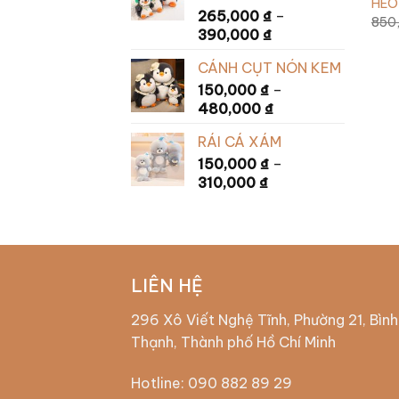
HEO
265,000
₫
–
850
390,000
₫
CÁNH CỤT NÓN KEM
150,000
₫
–
480,000
₫
RÁI CÁ XÁM
150,000
₫
–
310,000
₫
LIÊN HỆ
296 Xô Viết Nghệ Tĩnh, Phường 21, Bình
Thạnh, Thành phố Hồ Chí Minh
Hotline:
090 882 89 29