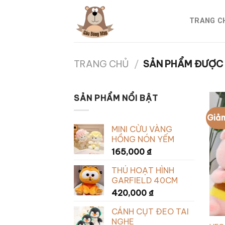
Skip
to
TRANG C
content
TRANG CHỦ
/
SẢN PHẨM ĐƯỢC G
SẢN PHẨM NỔI BẬT
Giảm
MINI CỪU VÀNG
HỒNG NÓN YẾM
165,000
₫
THÚ HOẠT HÌNH
GARFIELD 40CM
420,000
₫
CÁNH CỤT ĐEO TAI
NGHE