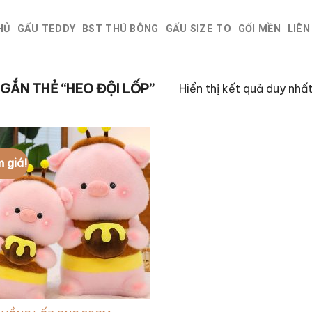
HỦ
GẤU TEDDY
BST THÚ BÔNG
GẤU SIZE TO
GỐI MỀN
LIÊN
ẮN THẺ “HEO ĐỘI LỐP”
Hiển thị kết quả duy nhấ
 giá!